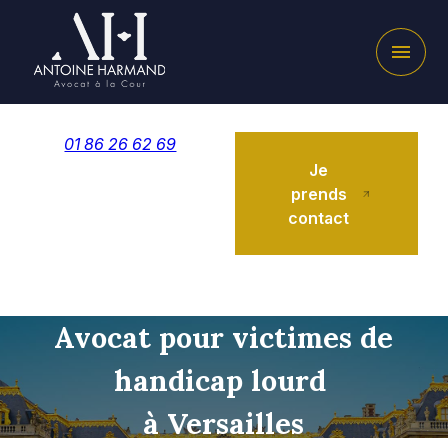
Panneau de gestion des cookies
menu
01 86 26 62 69
Je
prends
contact
Avocat pour victimes de
handicap lourd
à Versailles