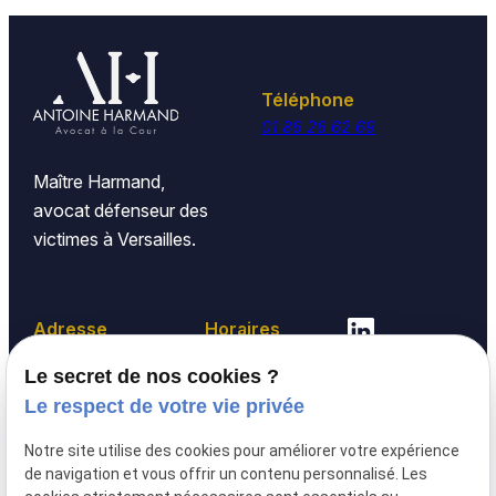
Téléphone
01 86 26 62 69
Maître Harmand,
avocat défenseur des
victimes à Versailles.
Adresse
Horaires
48 Rue Albert Joly
08:30 - 19:00
Le secret de nos cookies ?
78000 VERSAILLES
Lundi -
Le respect de votre vie privée
Vendredi
Notre site utilise des cookies pour améliorer votre expérience
de navigation et vous offrir un contenu personnalisé. Les
Avocat préjudice corporel à Lille