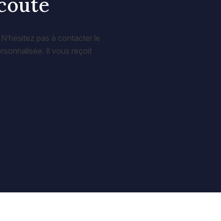
écoute
 N’hésitez pas à contacter le
sonnalisée. Il vous reçoit