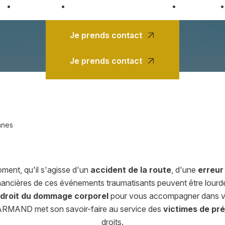
il
Votre avocat
Domaines de compétences
Honoraires
Je prends contact
Je prends contact
nnes
oment, qu'il s'agisse d'un
accident de la route
, d'une
erreur
ncières de ces événements traumatisants peuvent être lourdes e
 droit du dommage corporel
pour vous accompagner dans vos
ARMAND met son savoir-faire au service des
victimes de pré
droits.